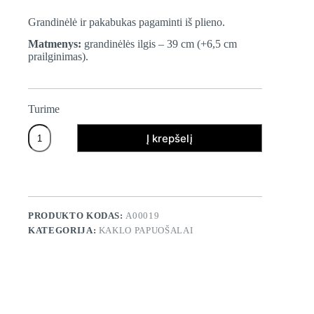
Grandinėlė ir pakabukas pagaminti iš plieno.
Matmenys:
grandinėlės ilgis – 39 cm (+6,5 cm
prailginimas).
Turime
produkto
Į krepšelį
kiekis:
AUKSO
SPALVOS
PAKABUKAS
"MINI
ŽIEDAS"
PRODUKTO KODAS:
A00019
KATEGORIJA:
KAKLO PAPUOŠALAI