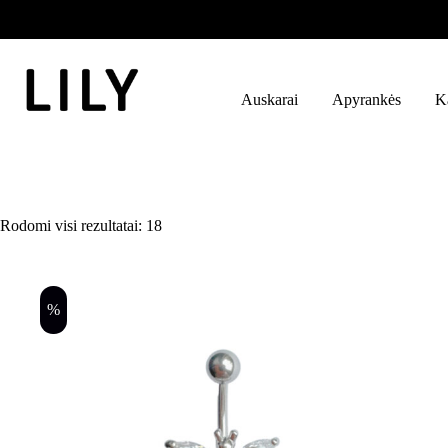
Skip
to
content
Auskarai
Apyrankės
K
Auskarai į bambą
Rūšiuojama
Rodomi visi rezultatai: 18
pagal
naujausią
%