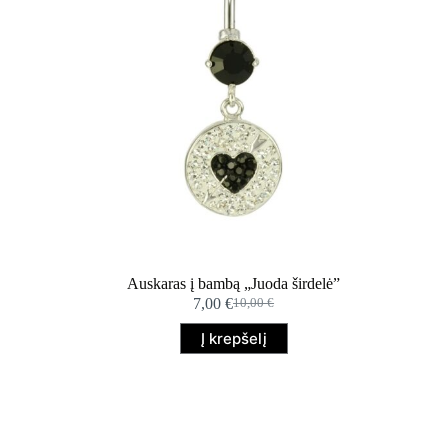
Auskaras į bambą „Juoda širdelė”
7,00
€
10,00
€
Original
Current
price
price
Į krepšelį
was:
is:
10,00 €.
7,00 €.