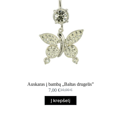
Auskaras į bambą „Baltas drugelis”
7,00
€
10,00
€
Original
Current
price
price
Į krepšelį
was:
is:
10,00 €.
7,00 €.