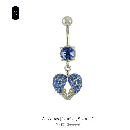
%
Auskaras į bambą „Sparnai”
7,00
€
10,00
€
Original
Current