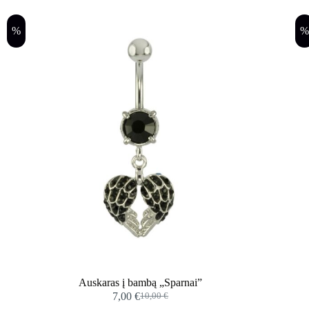
%
Auskaras į bambą „Sparnai”
7,00
€
10,00
€
Original
Current