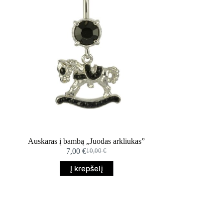
Auskaras į bambą „Juodas arkliukas”
7,00
€
10,00
€
Original
Current
price
price
Į krepšelį
was:
is:
10,00 €.
7,00 €.