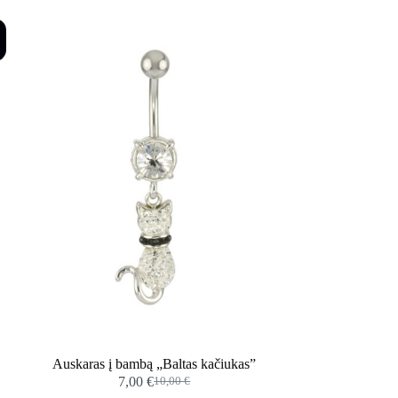
%
Auskaras į bambą „Baltas kačiukas”
7,00
€
10,00
€
Original
Current