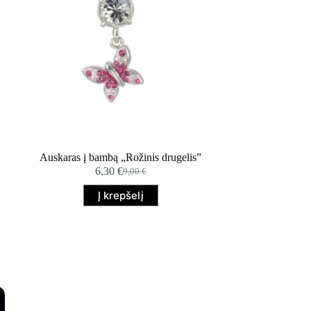
Auskaras į bambą „Rožinis drugelis”
6,30
€
9,00
€
Original
Current
price
price
Į krepšelį
was:
is:
9,00 €.
6,30 €.
%