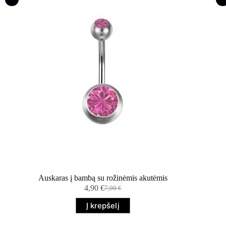
Auskaras į bambą su rožinėmis akutėmis
4,90
€
7,00
€
Original
Current
price
price
Į krepšelį
was:
is:
7,00 €.
4,90 €.