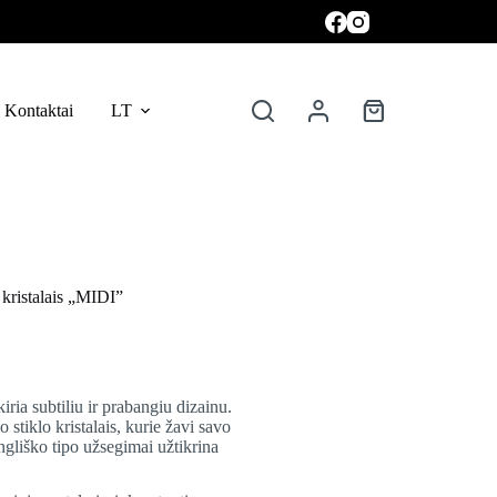
Kontaktai
LT
Krepšelis
 kristalais „MIDI”
kiria subtiliu ir prabangiu dizainu.
 stiklo kristalais, kurie žavi savo
ngliško tipo užsegimai užtikrina