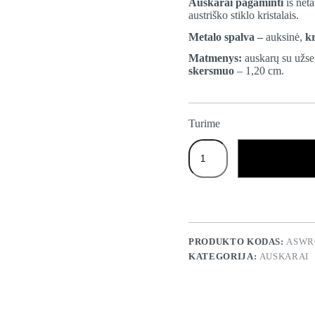
Auskarai pagaminti
iš neta
austriško stiklo kristalais.
Metalo spalva –
auksinė,
kr
Matmenys:
auskarų su užse
skersmuo
– 1,20 cm.
Turime
produkto
kiekis:
Auskarai
su
rausvos
spalvos
kristalais
"MIDI"
PRODUKTO KODAS:
ASWR
KATEGORIJA:
AUSKARAI