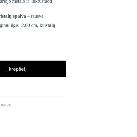
uriojo metalo ir inkrustuoti
istalų spalva
– rausva.
gimu ilgis -2,00 cm,
kristalų
Į krepšelį
00020