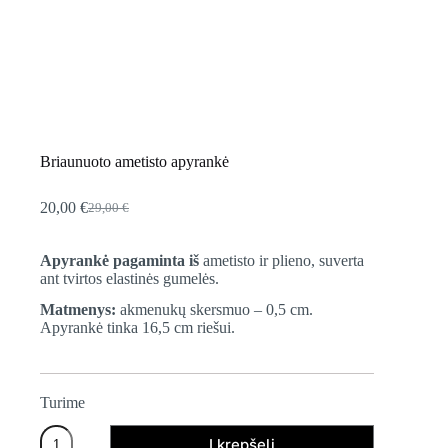
Briaunuoto ametisto apyrankė
20,00
€
29,00
€
Original
Current
price
price
was:
is:
Apyrankė pagaminta iš
ametisto ir plieno, suverta
29,00 €.
20,00 €.
ant tvirtos elastinės gumelės.
Matmenys:
akmenukų skersmuo – 0,5 cm.
Apyrankė tinka 16,5 cm riešui.
Turime
Kiekis
Į krepšelį