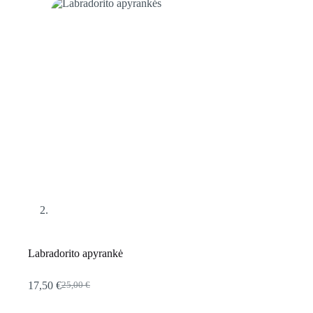
Labradorito apyrankė
17,50
€
25,00
€
Original
Current
price
price