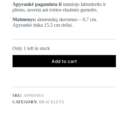
was:
is:
Apyrankė pagaminta iš
tamsiojo labradorito ir
25,00 €.
17,50 €.
plieno, suverta ant tvirtos elastinės gumelės.
Matmenys:
akmenukų skersmuo – 0,7 cm.
Apyrankė tinka 15,5 cm riešui.
Only 1 left in stock
Add to cart
SKU:
AP00040A
CATEGORY:
BRACELETS