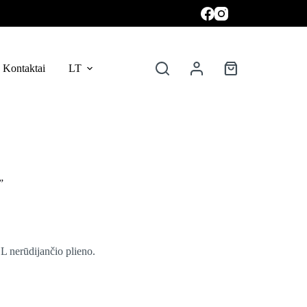
Kontaktai
LT
Krepšelis
”
L nerūdijančio plieno.