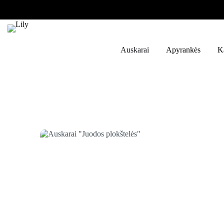
Skip
to
content
Auskarai
Apyrankės
K