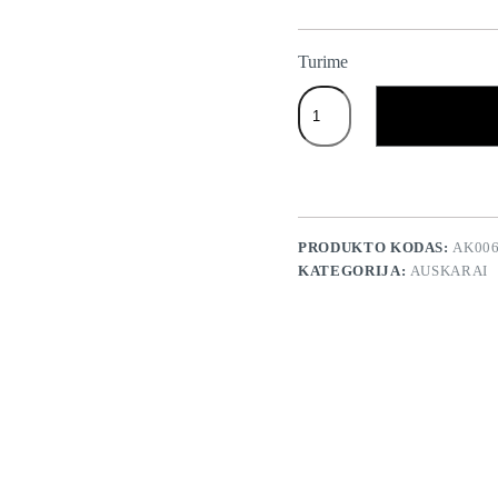
Turime
produkto
kiekis:
Auskarai
"Juodos
plokštelės"
PRODUKTO KODAS:
AK00
KATEGORIJA:
AUSKARAI