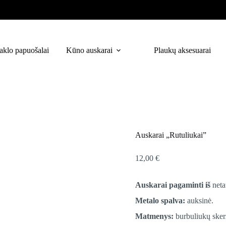
aklo papuošalai
Kūno auskarai
Plaukų aksesuarai
Auskarai „Rutuliukai”
12,00
€
Auskarai pagaminti iš
neta
Metalo spalva:
auksinė.
Matmenys:
burbuliukų sker