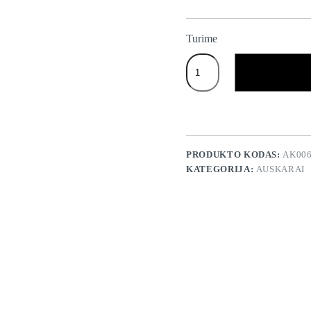
Turime
produkto
kiekis:
Auskarai
"Rutuliukai"
PRODUKTO KODAS:
AK00
KATEGORIJA:
AUSKARAI