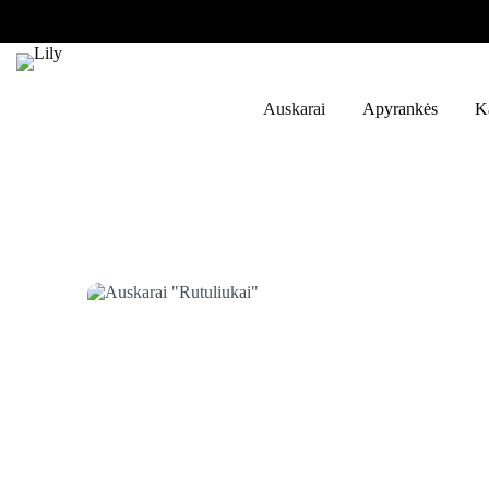
Skip
to
content
Auskarai
Apyrankės
K