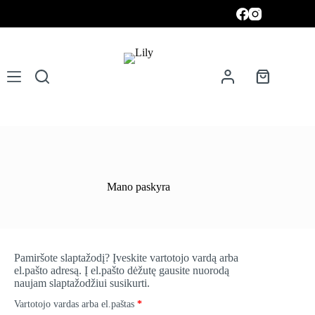
Skip
to
content
Krepšelis
Mano paskyra
Pamiršote slaptažodį? Įveskite vartotojo vardą arba
el.pašto adresą. Į el.pašto dėžutę gausite nuorodą
naujam slaptažodžiui susikurti.
Privalomas
Vartotojo vardas arba el.paštas
*