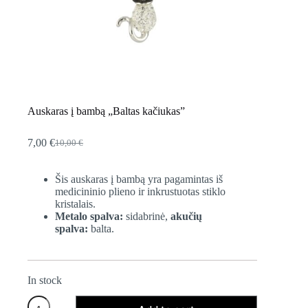
Auskaras į bambą „Baltas kačiukas”
7,00
€
10,00
€
Original
Current
price
price
was:
is:
Šis auskaras į bambą yra pagamintas iš
10,00 €.
7,00 €.
medicininio plieno ir inkrustuotas stiklo
kristalais.
Metalo spalva:
sidabrinė,
akučių
spalva:
balta.
In stock
Auskaras