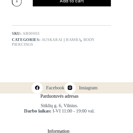
Add to cart
į
bambą
"Baltas
kačiukas"
quantity
SKU:
AB00003
CATEGORIES:
AUSKARAI Į BAMBĄ
,
BODY
PIERCINGS
Facebook
Instagram
Parduotuvės adresas
Stiklių g. 6, Vilnius.
Darbo laikas:
I-VI 11:00 - 19:00 val.
Information