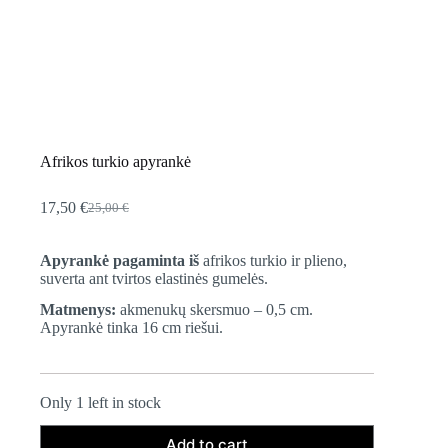
Afrikos turkio apyrankė
17,50
€
25,00
€
Original
Current
price
price
was:
is:
Apyrankė pagaminta iš
afrikos turkio ir plieno,
25,00 €.
17,50 €.
suverta ant tvirtos elastinės gumelės.
Matmenys:
akmenukų skersmuo – 0,5 cm.
Apyrankė tinka 16 cm riešui.
Only 1 left in stock
Add to cart