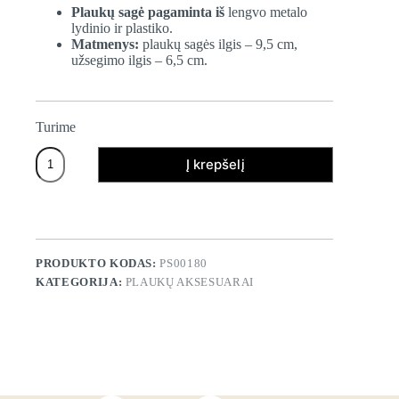
Plaukų sagė pagaminta iš
lengvo metalo
lydinio ir plastiko.
Matmenys:
plaukų sagės ilgis – 9,5 cm,
užsegimo ilgis – 6,5 cm.
Turime
produkto
Į krepšelį
kiekis:
Plaukų
sagė
"Tigrinė
pynutė"
PRODUKTO KODAS:
PS00180
KATEGORIJA:
PLAUKŲ AKSESUARAI