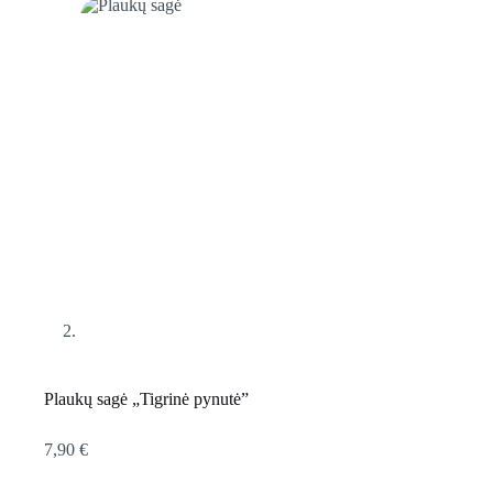
Plaukų sagė „Tigrinė pynutė”
7,90
€