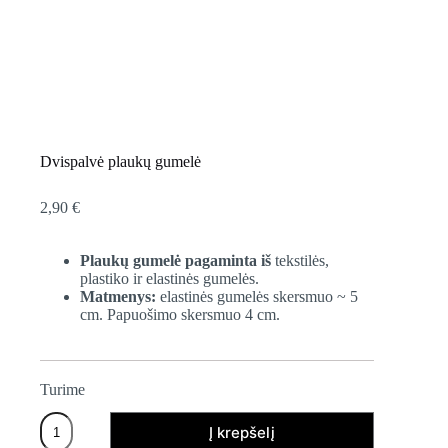
Dvispalvė plaukų gumelė
2,90
€
Plaukų gumelė pagaminta iš
tekstilės,
plastiko ir elastinės gumelės.
Matmenys:
elastinės gumelės skersmuo ~ 5
cm. Papuošimo skersmuo 4 cm.
Turime
produkto
Į krepšelį
kiekis: